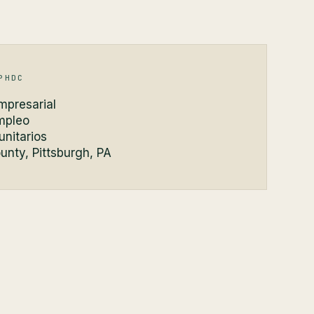
PHDC
mpresarial
mpleo
nitarios
unty, Pittsburgh, PA