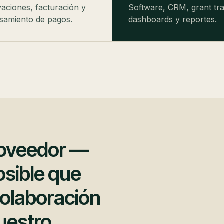
aciones, facturación y
Software, CRM, grant tra
samiento de pagos.
dashboards y reportes.
roveedor —
osible que
colaboración
uestro