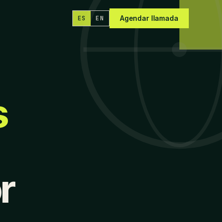
Agendar llamada
ES
EN
s
r