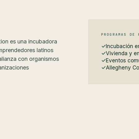
PROGRAMAS DE 
ion es una incubadora
Incubación e
mprendedores latinos
Vivienda y e
alianza con organismos
Eventos comu
anizaciones
Allegheny Co