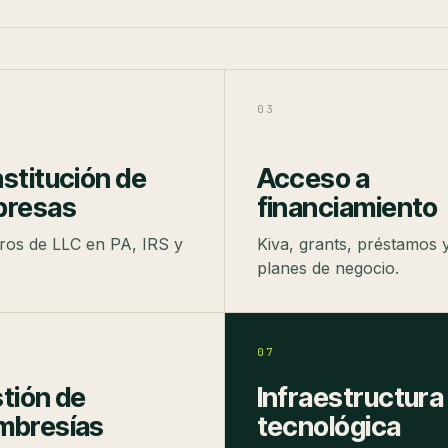
03
stitución de
Acceso a
resas
financiamiento
tros de LLC en PA, IRS y
Kiva, grants, préstamos 
planes de negocio.
07
tión de
Infraestructura
bresías
tecnológica