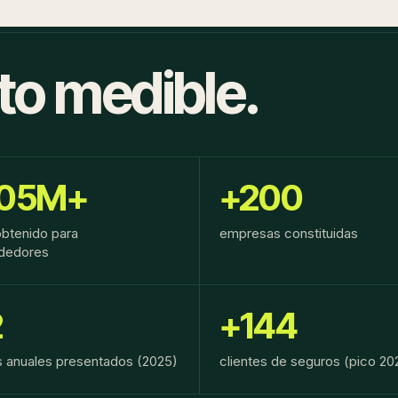
to medible.
.05M+
+200
obtenido para
empresas constituidas
dedores
2
+144
s anuales presentados (2025)
clientes de seguros (pico 2