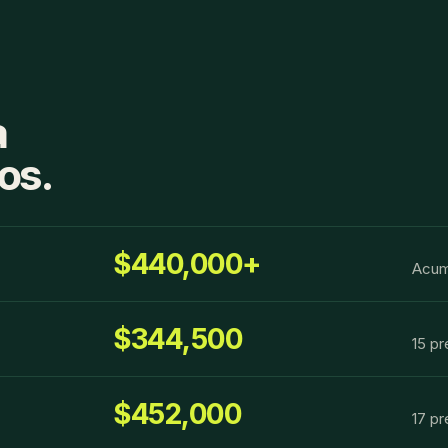
a
os.
$440,000+
Acum
$344,500
15 p
$452,000
17 p