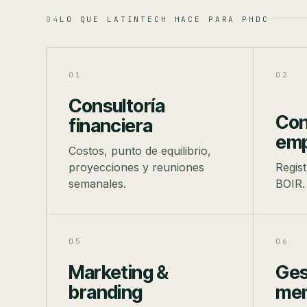
04
LO QUE LATINTECH HACE PARA PHDC
01
02
Consultoría
Con
financiera
emp
Costos, punto de equilibrio,
proyecciones y reuniones
Regis
semanales.
BOIR.
05
06
Marketing &
Ges
branding
mem