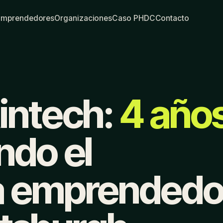
Emprendedores
Organizaciones
Caso PHDC
Contacto
intech:
4 año
ndo el
a emprendedo